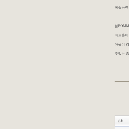
학습능력 
봄BOMM
아트홀에서
아울러 강
뜻있는 중