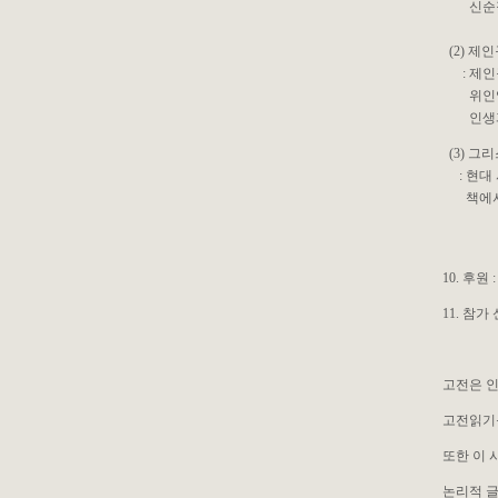
신순정 
(2) 제
: 제인구
위인입니
인생과 
(3) 그
: 현대 
책에서 
10. 후원
11. 참가 신
고전은 
고전읽기를
또한 이 
논리적 글